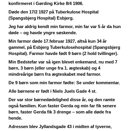
konfirmeret i Gørding Kirke 8/4 1906.
Døde den 17/2 1927 på Tuberkulose Hospital
(Spangsbjerg Hospital) Esbjerg.
Jeg har aldrig kendt min farmor, min far var 5 år da hun
døde – og havde yngre søskende.
Min farmor døde 17.februar 1927, altså kun 34 år
gammel, på Esbjerg Tuberkulosehospital (Spangsbjerg
Hospital). Farmor havde født 9 børn (2 hold tvillinger).
Min Bedstefar var så igen blevet enkemand, nu med 7
børn, 3 børn (eller unge fra 1. ægteskab) og 4
mindreårige børn fra ægteskabet med farmor.
De 9 børn som min farmor fødte: Se under kommentar.
Alle børnene er født i Niels Juels Gade 4 st.
Der var stor børnedødelighed disse år, og den ramte
også familien. Kun faster Gerda og min far fik senere
børn, faster Gerda fik 3 drenge – som alle døde fra
hende.
Adressen blev Jyllandsgade 43 i midten af tyverne,