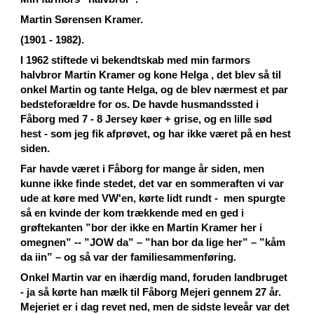
Martin Sørensen Kramer.
(1901 - 1982).
I 1962 stiftede vi bekendtskab med min farmors
halvbror Martin Kramer og kone Helga , det blev så til
onkel Martin og tante Helga, og de blev nærmest et par
bedsteforældre for os. De havde husmandssted i
Fåborg med 7 - 8 Jersey køer + grise, og en lille sød
hest - som jeg fik afprøvet, og har ikke været på en hest
siden.
Far havde været i Fåborg for mange år siden, men
kunne ikke finde stedet, det var en sommeraften vi var
ude at køre med VW'en, kørte lidt rundt - men spurgte
så en kvinde der kom trækkende med en ged i
grøftekanten ”bor der ikke en Martin Kramer her i
omegnen” -- ”JOW da” – ”han bor da lige her” – ”kåm
da iin” – og så var der familiesammenføring.
Onkel Martin var en ihærdig mand, foruden landbruget
- ja så kørte han mælk til Fåborg Mejeri gennem 27 år.
Mejeriet er i dag revet ned, men de sidste leveår var det