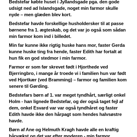
Bedstefar købte huset i Jyllandsgade pga. den gode
udsigt ned ad Islandsgade, noget min farmor skulle
nyde – men glæden blev kort.
Bedstefar havde forskellige husholdersker til at passe
børnene fra 1. ægteskab, og det var jo også som sådan
min farmor kom ind i billedet.
Min far kunne ikke rigtig huske hans mor, faster Gerda
kunne huske ting fra hende, faster Edith har fortalt at
hun fik en god stedmor i min farmor.
Farmor er som før skrevet født i Hjorthede ved
Bjerringbro, i mange år troede vi i familien hun var født
ved Hjortkær (ved Bramming) – farmor og familien kom
senere til Gørding.
Bedstefars børn af 1. var meget tyndhårt, særligt onkel
Holm - han lignede Bedstefar, og der også taget fejl af
dem, onkel Esvard var var også tyndhåret og faster
Edith havde ikke den hårpagt som hendes halvsøstre
havde.
Børn af Ane og Helmuth Kragh havde alle en kraftig
hårvækst og det var efter moderen - min farmor.