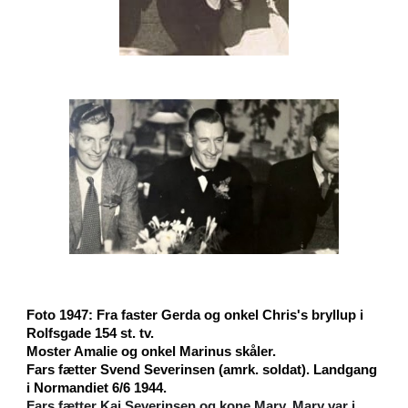
F
oto 1947: Fra faster Gerda og onkel Chris's bryllup i
Rolfsgade 154 st. tv.
Moster Amalie og onkel Marinus skåler.
Fars fætter Svend Severinsen (amrk. soldat). Landgang
i Normandiet 6/6 1944.
Fars fætter Kaj Severinsen og kone Mary. Mary var i