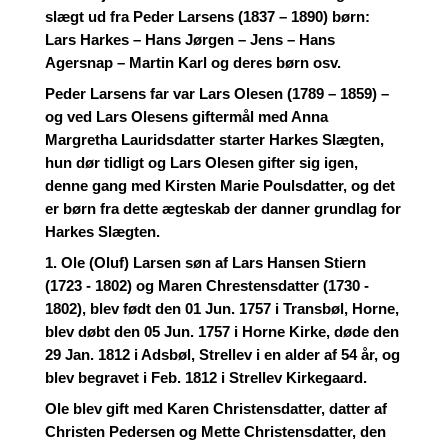
slægt ud fra Peder Larsens (1837 – 1890) børn:
Lars Harkes – Hans Jørgen – Jens – Hans
Agersnap – Martin Karl og deres børn osv.
Peder Larsens far var Lars Olesen (1789 – 1859) –
og ved Lars Olesens giftermål med Anna
Margretha Lauridsdatter starter Harkes Slægten,
hun dør tidligt og Lars Olesen gifter sig igen,
denne gang med Kirsten Marie Poulsdatter, og det
er børn fra dette ægteskab der danner grundlag for
Harkes Slægten.
1. Ole (Oluf) Larsen søn af Lars Hansen Stiern
(1723 - 1802) og Maren Chrestensdatter (1730 -
1802), blev født den 01 Jun. 1757 i Transbøl, Horne,
blev døbt den 05 Jun. 1757 i Horne Kirke, døde den
29 Jan. 1812 i Adsbøl, Strellev i en alder af 54 år, og
blev begravet i Feb. 1812 i Strellev Kirkegaard.
Ole blev gift med Karen Christensdatter, datter af
Christen Pedersen og Mette Christensdatter, den