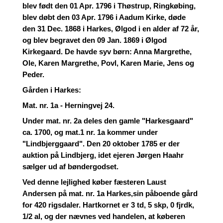
blev født den 01 Apr. 1796 i Thøstrup, Ringkøbing,
blev døbt den 03 Apr. 1796 i Aadum Kirke, døde
den 31 Dec. 1868 i Harkes, Ølgod i en alder af 72 år,
og blev begravet den 09 Jan. 1869 i Ølgod
Kirkegaard. De havde syv børn: Anna Margrethe,
Ole, Karen Margrethe, Povl, Karen Marie, Jens og
Peder.
Gården i Harkes:
Mat. nr. 1a - Herningvej 24.
Under mat. nr. 2a deles den gamle "Harkesgaard"
ca. 1700, og mat.1 nr. 1a kommer under
"Lindbjerggaard". Den 20 oktober 1785 er der
auktion på Lindbjerg, idet ejeren Jørgen Haahr
sælger ud af bøndergodset.
Ved denne lejlighed køber fæsteren Laust
Andersen på mat. nr. 1a Harkes,sin påboende gård
for 420 rigsdaler. Hartkornet er 3 td, 5 skp, 0 fjrdk,
1/2 al, og der nævnes ved handelen, at køberen