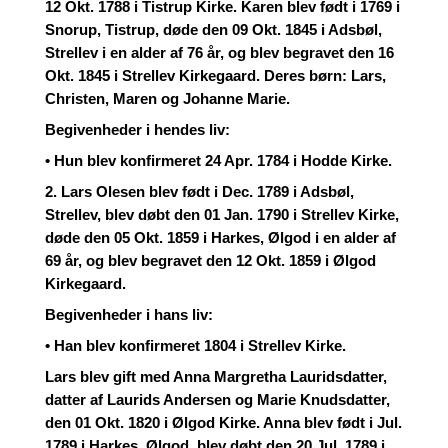
12 Okt. 1788 i Tistrup Kirke. Karen blev født i 1769 i
Snorup, Tistrup, døde den 09 Okt. 1845 i Adsbøl,
Strellev i en alder af 76 år, og blev begravet den 16
Okt. 1845 i Strellev Kirkegaard. Deres børn: Lars,
Christen, Maren og Johanne Marie.
Begivenheder i hendes liv:
• Hun blev konfirmeret 24 Apr. 1784 i Hodde Kirke.
2. Lars Olesen blev født i Dec. 1789 i Adsbøl,
Strellev, blev døbt den 01 Jan. 1790 i Strellev Kirke,
døde den 05 Okt. 1859 i Harkes, Ølgod i en alder af
69 år, og blev begravet den 12 Okt. 1859 i Ølgod
Kirkegaard.
Begivenheder i hans liv:
• Han blev konfirmeret 1804 i Strellev Kirke.
Lars blev gift med Anna Margretha Lauridsdatter,
datter af Laurids Andersen og Marie Knudsdatter,
den 01 Okt. 1820 i Ølgod Kirke. Anna blev født i Jul.
1789 i Harkes, Ølgod, blev døbt den 20 Jul. 1789 i