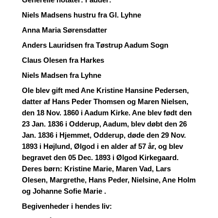
Generelle notater: Fadder:
Niels Madsens hustru fra Gl. Lyhne
Anna Maria Sørensdatter
Anders Lauridsen fra Tøstrup Aadum Sogn
Claus Olesen fra Harkes
Niels Madsen fra Lyhne
Ole blev gift med Ane Kristine Hansine Pedersen,
datter af Hans Peder Thomsen og Maren Nielsen,
den 18 Nov. 1860 i Aadum Kirke. Ane blev født den
23 Jan. 1836 i Odderup, Aadum, blev døbt den 26
Jan. 1836 i Hjemmet, Odderup, døde den 29 Nov.
1893 i Højlund, Ølgod i en alder af 57 år, og blev
begravet den 05 Dec. 1893 i Ølgod Kirkegaard.
Deres børn: Kristine Marie, Maren Vad, Lars
Olesen, Margrethe, Hans Peder, Nielsine, Ane Holm
og Johanne Sofie Marie .
Begivenheder i hendes liv: