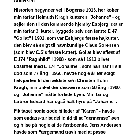
Andersen.
Historien begynder vel i Bogense 1913, her køber
min farfar Helmuth Kragh kutteren "Johanne" - og
sejler den til den kommende hjemby Esbjerg, det er
min farfar 3. kutter, byggede selv den første E 47
"Goliat" i 1902, som var Esbjergs første hajkutter,
den blev så solgt til navnkundige Claus Sørensen
(som blev C.S's første kutter). Goliat blev afløst af
E 174 "Ragnhild" i 1908 - som så i 1913 bliver
udskiftet med E 174 "Johanne", som han har til sin
død som 77 årig i 1956, havde nogle år før solgt
halvparten til den ældste søn Christen Holm
Kragh, min onkel dør desværre som 58 årig i 1960,
og "Johanne" måtte forlade byen. Min far og
farbror Edvard har også haft hyre på "Johanne".
Fik taget nogle gode billeder af "Karen" - havde
som endags-turist dejlig tid til at "gennemse" øen
og hilse på nogle af de fastboende, Jens Andersen
havde som Færgemand travlt med at passe