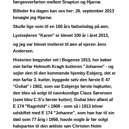
færgeoverfarten mellem Snaptun og Hjarnø.
Billeder fra dagen kan ses her: 26. september 2013
besøgte jeg Hjarnø.
Skulle lige som til en 100 års fødselsdag på øen.
Lystsejleren "Karen" er blevet 100 år i året 2013,
og jeg var blevet inviteret til øen af ejeren Jens
Andersen.
Historien begynder vel i Bogense 1913, her køber
min farfar Helmuth Kragh kutteren "Johanne" - og
sejler den til den kommende hjemby Esbjerg, det er
min farfar 3. kutter, byggede selv den første E 47
"Goliat" i 1902, som var Esbjergs første hajkutter,
den blev så solgt til navnkundige Claus Sørensen
(som blev C.S's første kutter). Goliat blev afløst af
E 174 "Ragnhild" i 1908 - som så i 1913 bliver
udskiftet med E 174 "Johanne", som han har til sin
død som 77 årig i 1956, havde nogle år før solgt
halvparten til den ældste søn Christen Holm