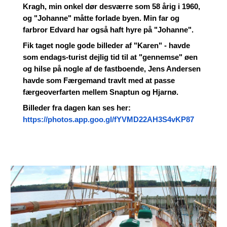
Kragh, min onkel dør desværre som 58 årig i 1960,
og "Johanne" måtte forlade byen. Min far og
farbror Edvard har også haft hyre på "Johanne".
Fik taget nogle gode billeder af "Karen" - havde
som endags-turist dejlig tid til at "gennemse" øen
og hilse på nogle af de fastboende, Jens Andersen
havde som Færgemand travlt med at passe
færgeoverfarten mellem Snaptun og Hjarnø.
Billeder fra dagen kan ses her:
https://photos.app.goo.gl/fYVMD22AH3S4vKP87