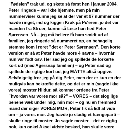
"Fødslen" trak ud, og skete så først hen i januar 2004,
Peter ringede – var ikke hjemme, men på min
nummerviser kunne jeg se at der var et 97 nummer der
havde ringet, ind og kigge i Krak på Pc'eren, jo det var
manden fra Struer, kunne så læse han hed Peter
Sørensen. Nå – jeg må hellere få ham smidt ud af
familien, jeg ringede så nummeret op, en behagelig
stemme kom i røret ”det er Peter Sørensen”. Den korte
version er så at Peter havde mors 4 navne – hvornår
hun var født osv. Her sad jeg og spillede de forkerte
kort ud (med Agersnap familien) – og Peter sad og
spillede de rigtige kort ud, jeg MÅTTE altså opgive.
Selvfølgelig tror jeg på dig Peter, men der er kun en der
muligvis kan bekræfte dette, og det er min (sagde ikke
vores) moster Hildur, så kommer ordene fra Peter
”hvordan var vores mor så?” – VORES – det slog lige
benene væk under mig, min mor – og nu en fremmed
mand der siger VORES MOR, Peter fik så lidt at vide
om – ja vores mor. Jeg havde jo stadig et hængeparti –
skulle ringe til moster. Jo sagde moster – det er rigtig
nok, kun onkel Aksel vidste besked, han skulle være