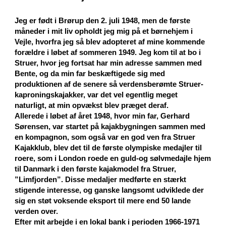
Jeg er født i Brørup den 2. juli 1948, men de første
måneder i mit liv opholdt jeg mig på et børnehjem i
Vejle, hvorfra jeg så blev adopteret af mine kommende
forældre i løbet af sommeren 1949. Jeg kom til at bo i
Struer, hvor jeg fortsat har min adresse sammen med
Bente, og da min far beskæftigede sig med
produktionen af de senere så verdensberømte Struer-
kaproningskajakker, var det vel egentlig meget
naturligt, at min opvækst blev præget deraf.
Allerede i løbet af året 1948, hvor min far, Gerhard
Sørensen, var startet på kajakbygningen sammen med
en kompagnon, som også var en god ven fra Struer
Kajakklub, blev det til de første olympiske medajler til
roere, som i London roede en guld-og sølvmedajle hjem
til Danmark i den første kajakmodel fra Struer,
”Limfjorden”. Disse medaljer medførte en stærkt
stigende interesse, og ganske langsomt udviklede der
sig en støt voksende eksport til mere end 50 lande
verden over.
Efter mit arbejde i en lokal bank i perioden 1966-1971