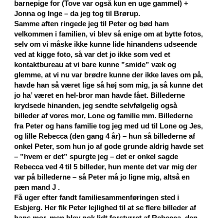
barnepige for (Tove var også kun en uge gammel) +
Jonna og Inge – da jeg tog til Brørup.
Samme aften ringede jeg til Peter og bød ham
velkommen i familien, vi blev så enige om at bytte fotos,
selv om vi måske ikke kunne lide hinandens udseende
ved at kigge foto, så var det jo ikke som ved et
kontaktbureau at vi bare kunne ”smide” væk og
glemme, at vi nu var brødre kunne der ikke laves om på,
havde han så været lige så høj som mig, ja så kunne det
jo ha’ været en hel-bror man havde fået. Billederne
krydsede hinanden, jeg sendte selvfølgelig også
billeder af vores mor, Lone og familie mm. Billederne
fra Peter og hans familie tog jeg med ud til Lone og Jes,
og lille Rebecca (den gang 4 år) – hun så billederne af
onkel Peter, som hun jo af gode grunde aldrig havde set
– ”hvem er det” spurgte jeg – det er onkel sagde
Rebecca ved 4 til 5 billeder, hun mente det var mig der
var på billederne – så Peter må jo ligne mig, altså en
pæn mand J .
Få uger efter fandt familiesammenføringen sted i
Esbjerg. Her fik Peter lejlighed til at se flere billeder af
hans mor, men blev nok lidt forstyrret af Rebecca, den