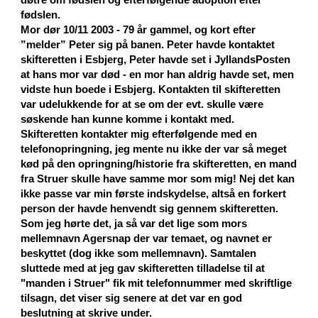
fødslen.
Mor dør 10/11 2003 - 79 år gammel, og kort efter
”melder” Peter sig på banen. Peter havde kontaktet
skifteretten i Esbjerg, Peter havde set i JyllandsPosten
at hans mor var død - en mor han aldrig havde set, men
vidste hun boede i Esbjerg. Kontakten til skifteretten
var udelukkende for at se om der evt. skulle være
søskende han kunne komme i kontakt med.
Skifteretten kontakter mig efterfølgende med en
telefonopringning, jeg mente nu ikke der var så meget
kød på den opringning/historie fra skifteretten, en mand
fra Struer skulle have samme mor som mig! Nej det kan
ikke passe var min første indskydelse, altså en forkert
person der havde henvendt sig gennem skifteretten.
Som jeg hørte det, ja så var det lige som mors
mellemnavn Agersnap der var temaet, og navnet er
beskyttet (dog ikke som mellemnavn). Samtalen
sluttede med at jeg gav skifteretten tilladelse til at
"manden i Struer" fik mit telefonnummer med skriftlige
tilsagn, det viser sig senere at det var en god
beslutning at skrive under.