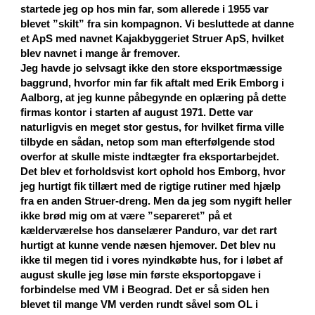
startede jeg op hos min far, som allerede i 1955 var
blevet ”skilt” fra sin kompagnon. Vi besluttede at danne
et ApS med navnet Kajakbyggeriet Struer ApS, hvilket
blev navnet i mange år fremover.
Jeg havde jo selvsagt ikke den store eksportmæssige
baggrund, hvorfor min far fik aftalt med Erik Emborg i
Aalborg, at jeg kunne påbegynde en oplæring på dette
firmas kontor i starten af august 1971. Dette var
naturligvis en meget stor gestus, for hvilket firma ville
tilbyde en sådan, netop som man efterfølgende stod
overfor at skulle miste indtægter fra eksportarbejdet.
Det blev et forholdsvist kort ophold hos Emborg, hvor
jeg hurtigt fik tillært med de rigtige rutiner med hjælp
fra en anden Struer-dreng. Men da jeg som nygift heller
ikke brød mig om at være ”separeret” på et
kælderværelse hos danselærer Panduro, var det rart
hurtigt at kunne vende næsen hjemover. Det blev nu
ikke til megen tid i vores nyindkøbte hus, for i løbet af
august skulle jeg løse min første eksportopgave i
forbindelse med VM i Beograd. Det er så siden hen
blevet til mange VM verden rundt såvel som OL i