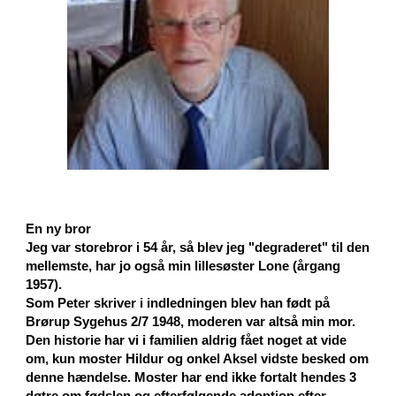
En ny bror
Jeg var storebror i 54 år, så blev jeg "degraderet" til den
mellemste, har jo også min lillesøster Lone (årgang
1957).
Som Peter skriver i indledningen blev han født på
Brørup Sygehus 2/7 1948, moderen var altså min mor.
Den historie har vi i familien aldrig fået noget at vide
om, kun moster Hildur og onkel Aksel vidste besked om
denne hændelse. Moster har end ikke fortalt hendes 3
døtre om fødslen og efterfølgende adoption efter