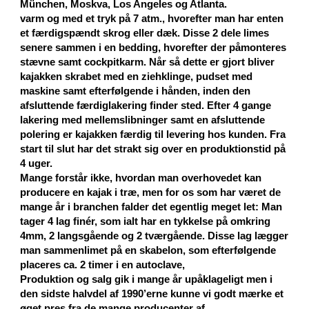
München, Moskva, Los Angeles og Atlanta.
varm og med et tryk på 7 atm., hvorefter man har enten
et færdigspændt skrog eller dæk. Disse 2 dele limes
senere sammen i en bedding, hvorefter der påmonteres
stævne samt cockpitkarm. Når så dette er gjort bliver
kajakken skrabet med en ziehklinge, pudset med
maskine samt efterfølgende i hånden, inden den
afsluttende færdiglakering finder sted. Efter 4 gange
lakering med mellemslibninger samt en afsluttende
polering er kajakken færdig til levering hos kunden. Fra
start til slut har det strakt sig over en produktionstid på
4 uger.
Mange forstår ikke, hvordan man overhovedet kan
producere en kajak i træ, men for os som har været de
mange år i branchen falder det egentlig meget let: Man
tager 4 lag finér, som ialt har en tykkelse på omkring
4mm, 2 langsgående og 2 tværgående. Disse lag lægger
man sammenlimet på en skabelon, som efterfølgende
placeres ca. 2 timer i en autoclave,
Produktion og salg gik i mange år upåklageligt men i
den sidste halvdel af 1990’erne kunne vi godt mærke et
øget pres fra de mange producenter af